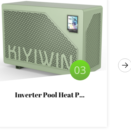
03
Inverter Pool Heat Pump KW-HP-01