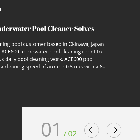
讯
erwater Pool Cleaner Solves
Maintenance Troubles for Private
ming pool customer based in Okinawa, Japan
 in Okinawa, Japan
 ACE600 underwater pool cleaning robot to
ous daily pool cleaning work. ACE600 pool
 a cleaning speed of around 0.5 m/s with a 6–
ife, covering up to 600 sq.m per hour. It
01
/
02