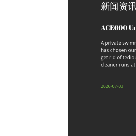
新闻资
ACE600 Und
Daily Pool 
A private swim
Pool Owner
has chosen our
get rid of tedi
cleaner runs at
8 hour battery l
delivers...
2026-07-03